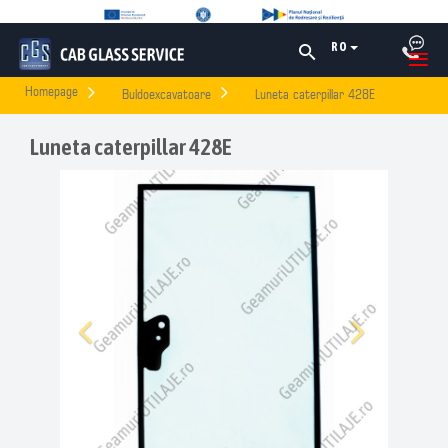
RO
Homepage
Buldoexcavatoare
Luneta caterpillar 428E
Luneta caterpillar 428E