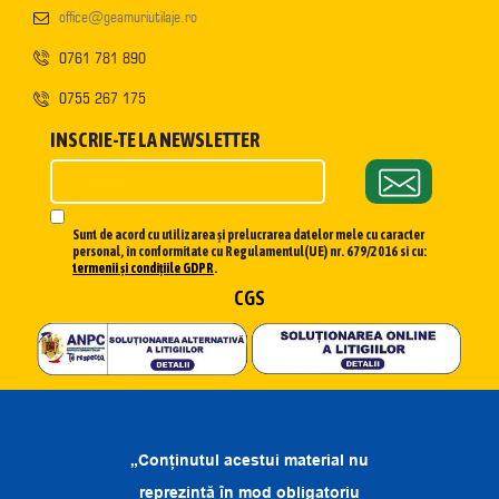
office@geamuriutilaje.ro
0761 781 890
0755 267 175
INSCRIE-TE LA NEWSLETTER
Sunt de acord cu utilizarea și prelucrarea datelor mele cu caracter
personal, în conformitate cu Regulamentul(UE) nr. 679/2016 si cu:
termenii și condițiile GDPR
.
CGS
„Conținutul acestui material nu
reprezintă în mod obligatoriu